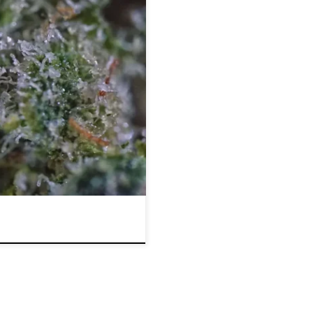
bioru konopi – kompletny
giczna data” zbioru wspólna dla
wiskowe, typ medium i sposób
po dojrzewania. Dlatego eksperci
…]