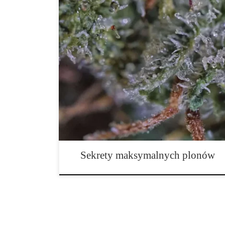
Sekrety maksymalnych plonów i idealnego momentu z
przewodnik dla legalnych upraw Nie istnieje jedna „ma
wszystkich odmian, ponieważ fenotyp, warunki środo
prowadzenia roślin w różnym stopniu wpływają na tem
zgodnie podkreślają, że o momencie cięcia decyduje [
Sekrety maksymalnych plonów