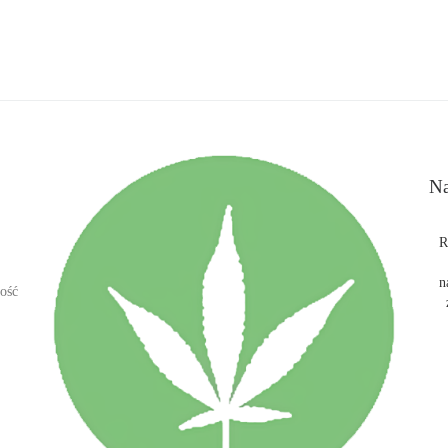
Na
R
n
ość