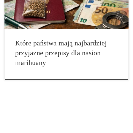
susz, żywe rośliny, ekstrakty czy gotowe produkty zawierające
THC. Wynika […]
Które państwa mają najbardziej
przyjazne przepisy dla nasion
marihuany