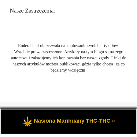
Nasze Zastrzeżenia:
Ruderalis.pl nie zezwala na kopiowanie swoich artykułów.
Wszelkie prawa zastrzeżone. Artykuły na tym blogu są naszego
autorstwa i zakazujemy ich kopiowania bez naszej zgody. Linki do
naszych artykułów możesz publikować, gdzie tylko chcesz, za co
będziemy wdzięczni.
© 2026
Ruderalis.pl
– Wszelkie prawa zastrzeżone
- Blog o
marihuanie THC i konopi CBD, wszystko na temat uprawy
Nasiona Marihuany THC-THC »
cannabis i nie tylko.