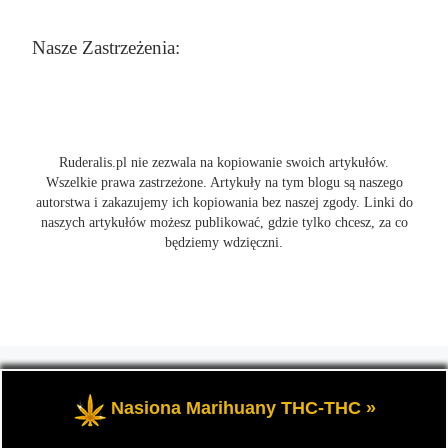
Nasze Zastrzeżenia:
Ruderalis.pl nie zezwala na kopiowanie swoich artykułów.
Wszelkie prawa zastrzeżone. Artykuły na tym blogu są naszego
autorstwa i zakazujemy ich kopiowania bez naszej zgody. Linki do
naszych artykułów możesz publikować, gdzie tylko chcesz, za co
będziemy wdzięczni.
© 2026
Ruderalis.pl
– Wszelkie prawa zastrzeżone
- Blog o
marihuanie THC i konopi CBD, wszystko na temat uprawy
Nasiona Marihuany THC-THC »
cannabis i nie tylko.