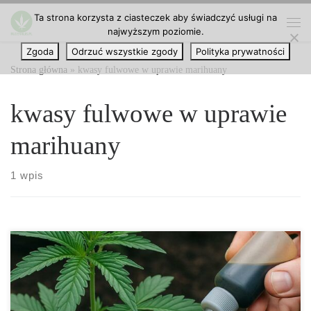
Ta strona korzysta z ciasteczek aby świadczyć usługi na
Przejdź do treści
najwyższym poziomie.
Me
Zgoda
Odrzuć wszystkie zgody
Polityka prywatności
Strona główna
»
kwasy fulwowe w uprawie marihuany
kwasy fulwowe w uprawie
marihuany
1 wpis
Kwas fulwowy – jak wykorzystać jego moc w nowoczesnej
hydroponice Kwas fulwowy to organiczna substancja, która w
ostatnich latach zdobyła ogromną popularność wśród hodowców