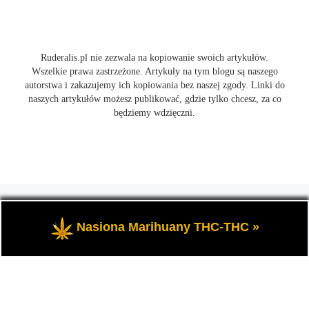
Ruderalis.pl nie zezwala na kopiowanie swoich artykułów.
Wszelkie prawa zastrzeżone. Artykuły na tym blogu są naszego
autorstwa i zakazujemy ich kopiowania bez naszej zgody. Linki do
naszych artykułów możesz publikować, gdzie tylko chcesz, za co
będziemy wdzięczni.
© 2026
Ruderalis.pl
– Wszelkie prawa zastrzeżone
- Blog o
marihuanie THC i konopi CBD, wszystko na temat uprawy
Nasiona Marihuany THC-THC »
cannabis i nie tylko.