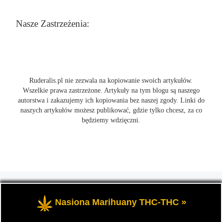
Nasze Zastrzeżenia:
Ruderalis.pl nie zezwala na kopiowanie swoich artykułów.
Wszelkie prawa zastrzeżone. Artykuły na tym blogu są naszego
autorstwa i zakazujemy ich kopiowania bez naszej zgody. Linki do
naszych artykułów możesz publikować, gdzie tylko chcesz, za co
będziemy wdzięczni.
© 2026
Ruderalis.pl
– Wszelkie prawa zastrzeżone
- Blog o
marihuanie THC i konopi CBD, wszystko na temat uprawy
Nasiona Marihuany THC-THC »
cannabis i nie tylko.