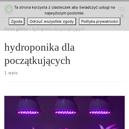
Ta strona korzysta z ciasteczek aby świadczyć usługi na
Przejdź do treści
najwyższym poziomie.
Me
Zgoda
Odrzuć wszystkie zgody
Polityka prywatności
Strona główna
»
hydroponika dla początkujących
hydroponika dla
początkujących
1 wpis
Hydroponika – Kompletny przewodnik techniczny po uprawie
roślin w wodzie Hydroponika to zaawansowana metoda produkcji
roślin, w której gleba zostaje całkowicie zastąpiona przez wodny