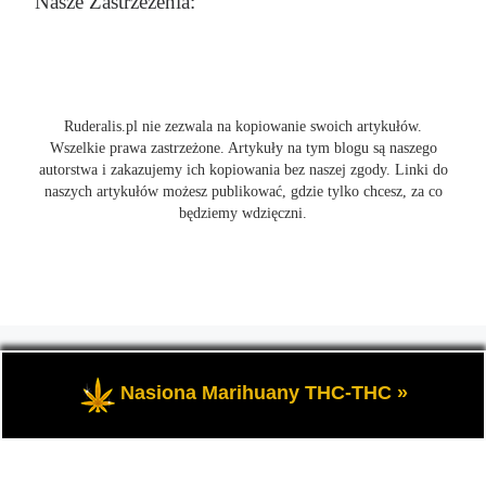
Nasze Zastrzeżenia:
Ruderalis.pl nie zezwala na kopiowanie swoich artykułów.
Wszelkie prawa zastrzeżone. Artykuły na tym blogu są naszego
autorstwa i zakazujemy ich kopiowania bez naszej zgody. Linki do
naszych artykułów możesz publikować, gdzie tylko chcesz, za co
będziemy wdzięczni.
© 2026
Ruderalis.pl
– Wszelkie prawa zastrzeżone
- Blog o
marihuanie THC i konopi CBD, wszystko na temat uprawy
Nasiona Marihuany THC-THC »
cannabis i nie tylko.