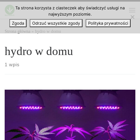
Ta strona korzysta z ciasteczek aby świadczyć usługi na
Przejdź do treści
najwyższym poziomie.
Me
Zgoda
Odrzuć wszystkie zgody
Polityka prywatności
Strona główna
»
hydro w domu
hydro w domu
1 wpis
Hydroponika – Kompletny przewodnik techniczny po uprawie
roślin w wodzie Hydroponika to zaawansowana metoda produkcji
roślin, w której gleba zostaje całkowicie zastąpiona przez wodny
roztwór składników mineralnych. Jest to rozwiązanie, które
zrewolucjonizowało współczesne rolnictwo i stało się