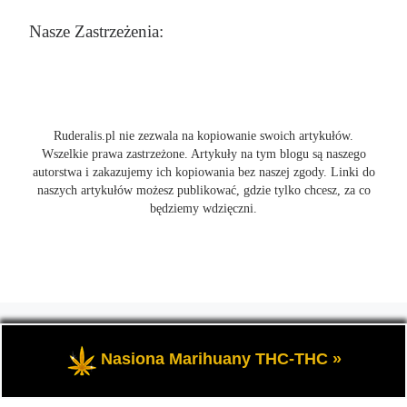
Nasze Zastrzeżenia:
Ruderalis.pl nie zezwala na kopiowanie swoich artykułów.
Wszelkie prawa zastrzeżone. Artykuły na tym blogu są naszego
autorstwa i zakazujemy ich kopiowania bez naszej zgody. Linki do
naszych artykułów możesz publikować, gdzie tylko chcesz, za co
będziemy wdzięczni.
© 2026
Ruderalis.pl
– Wszelkie prawa zastrzeżone
- Blog o
marihuanie THC i konopi CBD, wszystko na temat uprawy
Nasiona Marihuany THC-THC »
cannabis i nie tylko.