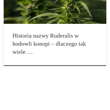
wszystkim z autofloweringiem. W rzeczywistości historia
ruderalisów jest znacznie […]
Historia nazwy Ruderalis w
hodowli konopi – dlaczego tak
wiele …