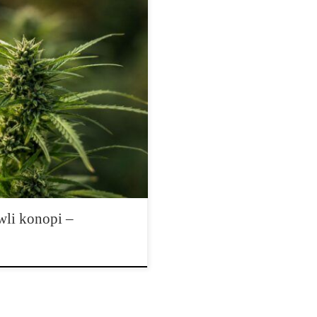
tak dużą karierę jak Ruderalis.
 opisach genetyki, materiałach
kszego banku nasion. Dla
y się przede wszystkim z
ów jest znacznie […]
wli konopi –