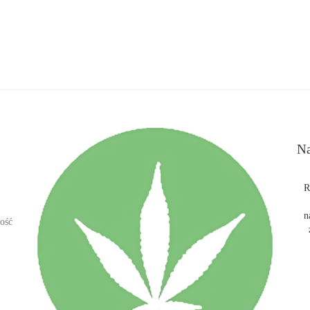
Na
R
n
ość