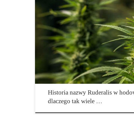
Wprowadzenie Niewiele nazw w świecie konopi zrobiło 
Dzisiaj można ją znaleźć w nazwach dziesiątek odmian,
edukacyjnych oraz katalogach praktycznie każdego wię
jednych jest synonimem odporności, dla innych kojarz
autofloweringiem. W rzeczywistości historia ruderalis
Historia nazwy Ruderalis w hodo
dlaczego tak wiele …