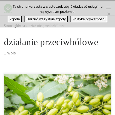
Ta strona korzysta z ciasteczek aby świadczyć usługi na
Przejdź do treści
najwyższym poziomie.
Me
Zgoda
Odrzuć wszystkie zgody
Polityka prywatności
Strona główna
»
działanie przeciwbólowe
działanie przeciwbólowe
1 wpis
Jeśli kiedykolwiek wędrowałeś wśród wiecznie zielonych drzew,
prawdopodobnie napotkałeś jeden z rzadszych terpenów
występujących w konopiach indyjskich: kamfen. Jest on mniej
znany niż pinen czy mircen, ale kamfen jest jednym z najbardziej
rozpowszechnionych terpenów występujących w przyrodzie.