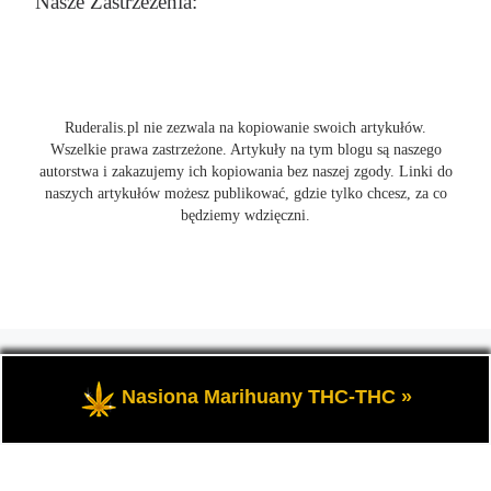
Nasze Zastrzeżenia:
Ruderalis.pl nie zezwala na kopiowanie swoich artykułów.
Wszelkie prawa zastrzeżone. Artykuły na tym blogu są naszego
autorstwa i zakazujemy ich kopiowania bez naszej zgody. Linki do
naszych artykułów możesz publikować, gdzie tylko chcesz, za co
będziemy wdzięczni.
© 2026
Ruderalis.pl
– Wszelkie prawa zastrzeżone
- Blog o
marihuanie THC i konopi CBD, wszystko na temat uprawy
Nasiona Marihuany THC-THC »
cannabis i nie tylko.