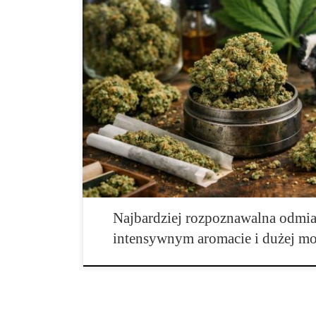
Skunk – odmiana marihuany, która zmieniła historię ca
odmiany, które są czymś więcej niż tylko nazwą w kat
działają jak symbol epoki, bo ich pojawienie się wywo
tylko na smak i moc, ale również na całą filozofię ho
Najbardziej rozpoznawalna odmi
intensywnym aromacie i dużej m