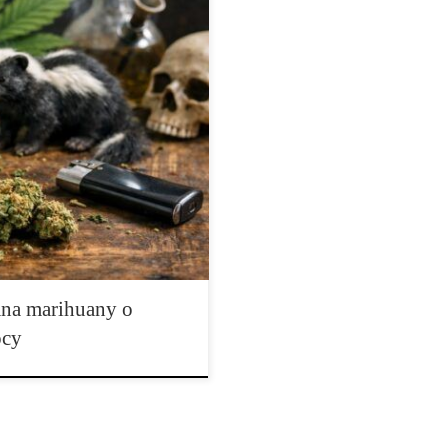
nnabis W świecie konopi istnieją
alogu seedbanku. Niektóre z nich
łało efekt domina, wpływając nie
dowli. […]
ana marihuany o
ocy