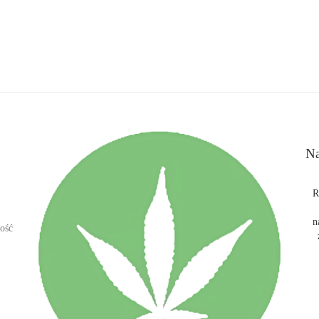
Na
R
n
ość