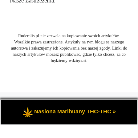
Nasze Zastrzeżenia:
Ruderalis.pl nie zezwala na kopiowanie swoich artykułów.
Wszelkie prawa zastrzeżone. Artykuły na tym blogu są naszego
autorstwa i zakazujemy ich kopiowania bez naszej zgody. Linki do
naszych artykułów możesz publikować, gdzie tylko chcesz, za co
będziemy wdzięczni.
© 2026
Ruderalis.pl
– Wszelkie prawa zastrzeżone
- Blog o
marihuanie THC i konopi CBD, wszystko na temat uprawy
Nasiona Marihuany THC-THC »
cannabis i nie tylko.