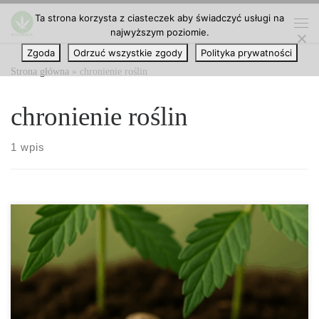
Ta strona korzysta z ciasteczek aby świadczyć usługi na
Przejdź do treści
najwyższym poziomie.
Me
Zgoda
Odrzuć wszystkie zgody
Polityka prywatności
Strona główna
»
chronienie roślin
chronienie roślin
1 wpis
Jak chronić konopie przed wiroidem HLVd – Kompletny
przewodnik HLVd, czyli Hop Latent Viroid, to jedno z
największych zagrożeń dla hodowców konopi na całym świecie.
Ten mikroskopijny patogen, choć znacznie mniejszy od wirusów,
może doprowadzić do ogromnych strat finansowych, redukcji