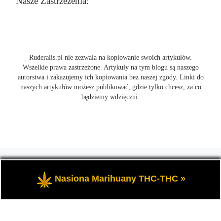
Nasze Zastrzeżenia:
Ruderalis.pl nie zezwala na kopiowanie swoich artykułów.
Wszelkie prawa zastrzeżone. Artykuły na tym blogu są naszego
autorstwa i zakazujemy ich kopiowania bez naszej zgody. Linki do
naszych artykułów możesz publikować, gdzie tylko chcesz, za co
będziemy wdzięczni.
© 2026
Ruderalis.pl
– Wszelkie prawa zastrzeżone
- Blog o
marihuanie THC i konopi CBD, wszystko na temat uprawy
Nasiona Marihuany THC-THC »
cannabis i nie tylko.