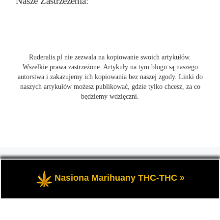
Nasze Zastrzeżenia:
Ruderalis.pl nie zezwala na kopiowanie swoich artykułów.
Wszelkie prawa zastrzeżone. Artykuły na tym blogu są naszego
autorstwa i zakazujemy ich kopiowania bez naszej zgody. Linki do
naszych artykułów możesz publikować, gdzie tylko chcesz, za co
będziemy wdzięczni.
© 2026
Ruderalis.pl
– Wszelkie prawa zastrzeżone
- Blog o
marihuanie THC i konopi CBD, wszystko na temat uprawy
Nasiona Marihuany THC-THC »
cannabis i nie tylko.