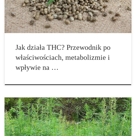
prawników oraz opinii publicznej. Skrót THC pochodzi od nazwy
tetrahydrokannabinol i odnosi się do naturalnego kannabinoidu
obecnego przede […]
Jak działa THC? Przewodnik po
właściwościach, metabolizmie i
wpływie na …
W świecie marihuany, kiedy to znaczna większość rozmów
koncentruje się na gatunkach indica i sativa, pojawia się pytanie o
mniej znany, ale równie fascynujący gatunek – cannabis ruderalis.