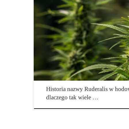
Wprowadzenie Niewiele nazw w świecie konopi zrobiło 
Dzisiaj można ją znaleźć w nazwach dziesiątek odmian,
edukacyjnych oraz katalogach praktycznie każdego wię
jednych jest synonimem odporności, dla innych kojarz
autofloweringiem. W rzeczywistości historia ruderalis
Historia nazwy Ruderalis w hodo
dlaczego tak wiele …