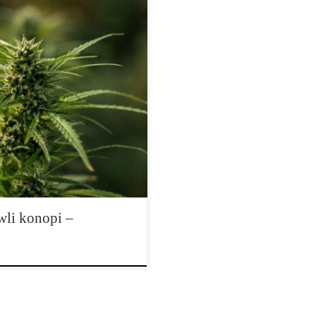
tak dużą karierę jak Ruderalis.
 opisach genetyki, materiałach
kszego banku nasion. Dla
y się przede wszystkim z
ów jest znacznie […]
wli konopi –