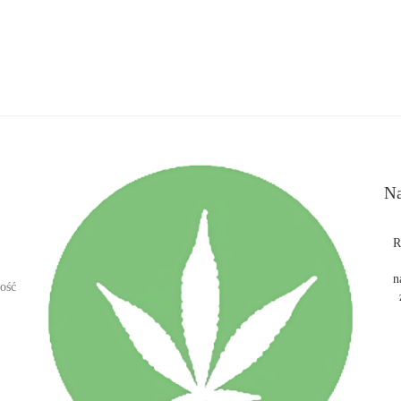
Na
R
n
ość