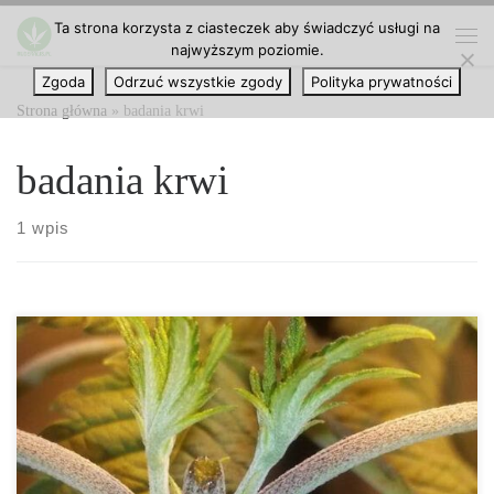
Ta strona korzysta z ciasteczek aby świadczyć usługi na
Przejdź do treści
najwyższym poziomie.
Me
Zgoda
Odrzuć wszystkie zgody
Polityka prywatności
Strona główna
»
badania krwi
badania krwi
1 wpis
Jest mało prawdopodobne, aby marihuana pojawiła się w
regularnych badaniach krwi podczas twojej kolejnej wizyty
lekarskiej. Testy na obecność marihuany zazwyczaj poszukują
metabolitu THC w organizmie. Jest mało prawdopodobne, aby
zwykłe badanie krwi zlecone przez lekarza sprawdzało zażywanie