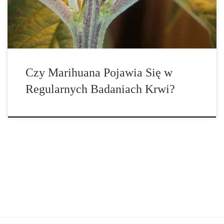
narkotyków, chyba że uzna on, że objawy są podobne do tych
spowodowanych […]
Czy Marihuana Pojawia Się w
Regularnych Badaniach Krwi?