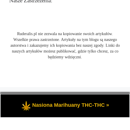
Nasze Zastrzeżenia:
Ruderalis.pl nie zezwala na kopiowanie swoich artykułów.
Wszelkie prawa zastrzeżone. Artykuły na tym blogu są naszego
autorstwa i zakazujemy ich kopiowania bez naszej zgody. Linki do
naszych artykułów możesz publikować, gdzie tylko chcesz, za co
będziemy wdzięczni.
© 2026
Ruderalis.pl
– Wszelkie prawa zastrzeżone
- Blog o
marihuanie THC i konopi CBD, wszystko na temat uprawy
Nasiona Marihuany THC-THC »
cannabis i nie tylko.