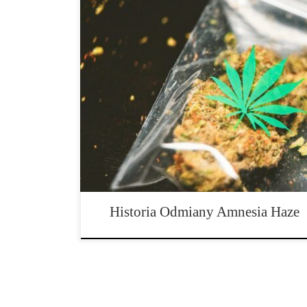
Ta hybryda z dominacją Sativy osiągnęła status legend
jako jedna z 25 najlepszych odmian wszechczasów. Jej 
doprowadziło do wygrania wielu nagród Cannabis Cups
sprawiła, że była znana we wszystkich kawiarniach w 
Amnesia Haze. Podobnie jak prawie […]
Historia Odmiany Amnesia Haze