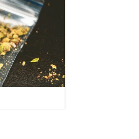
y i została nawet wymieniona
euforyczne działanie
, a jej ogromna popularność
Amsterdamie. 1. Historia odmiany