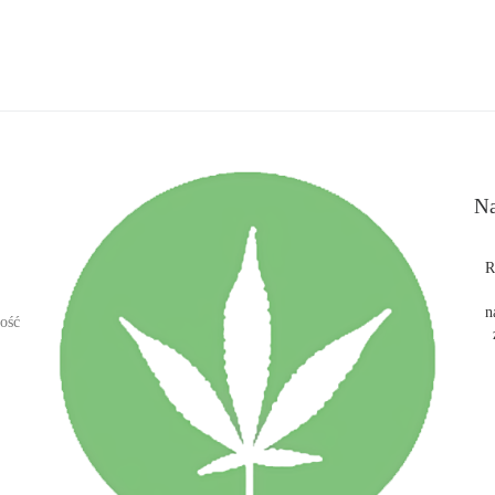
Na
R
n
ość