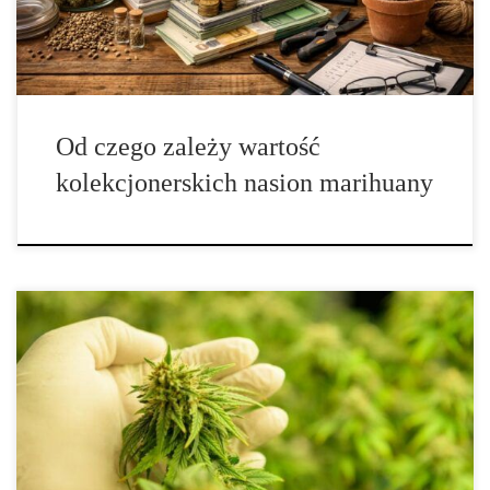
innych – świadome budowanie zbioru […]
Od czego zależy wartość
kolekcjonerskich nasion marihuany
Kannabinoidy i terpeny to związki organiczne, które występują w
konopiach indyjskich. Mają one jednak wiele różnic, z których
najbardziej namacalną jest to, że terpeny mają silny aromat, a
kannabinoidy nie. Terpeny występują również w dużych ilościach
w prawie wszystkich roślinach, podczas gdy kannabinoidy
występują głównie w konopiach indyjskich (chociaż czarny […]