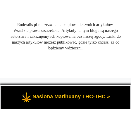
Ruderalis.pl nie zezwala na kopiowanie swoich artykułów.
Wszelkie prawa zastrzeżone. Artykuły na tym blogu są naszego
autorstwa i zakazujemy ich kopiowania bez naszej zgody. Linki do
naszych artykułów możesz publikować, gdzie tylko chcesz, za co
będziemy wdzięczni.
© 2026
Ruderalis.pl
– Wszelkie prawa zastrzeżone
- Blog o
marihuanie THC i konopi CBD, wszystko na temat uprawy
Nasiona Marihuany THC-THC »
cannabis i nie tylko.