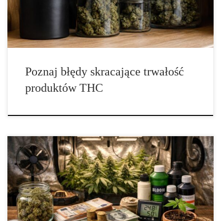
wkłady do waporyzatorów, sposób przechowywania ma ogromny
wpływ […]
Poznaj błędy skracające trwałość
produktów THC
Cena nasion kolekcjonerskich: co wpływa na wycenę i dlaczego
wybrane serie kosztują znacznie więcej? Cena nasion
kolekcjonerskich potrafi zaskakiwać, ponieważ na pierwszy rzut
oka wiele ofert wygląda podobnie, a widełki potrafią różnić się o
całe poziomy. Dla części osób to po prostu element hobby, dla