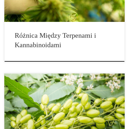
Różnica Między Terpenami i
Kannabinoidami
Jeśli kiedykolwiek wędrowałeś wśród wiecznie zielonych drzew,
prawdopodobnie napotkałeś jeden z rzadszych terpenów
występujących w konopiach indyjskich: kamfen. Jest on mniej
znany niż pinen czy mircen, ale kamfen jest jednym z najbardziej
rozpowszechnionych terpenów występujących w przyrodzie.
Kamfen jest naturalnie występującym terpenem znajdującym się w
drzewach iglastych, gałce muszkatołowej, olejku […]