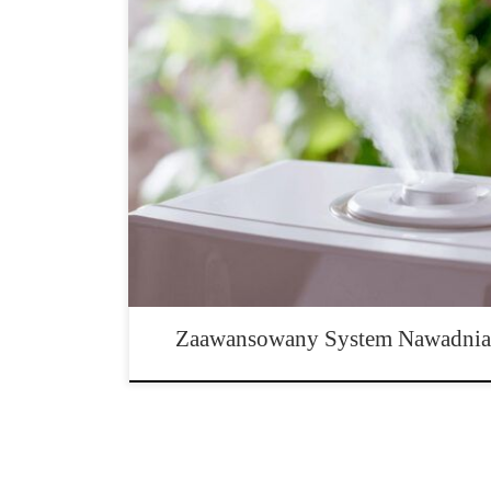
Zaawansowany system nawadniania konopi – jak popra
zbiorów? Jak osiągnąć lepsze rezultaty w uprawie kon
warunkom? Aby konopie mogły prawidłowo się rozwijać,
powietrza i wody, ale także równowagi między tymi tr
może wydawać się, że wystarczy ich […]
Zaawansowany System Nawadnia