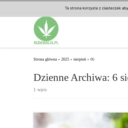
Przejdź do treści
Ta strona korzysta z ciasteczek ab
Strona główna
»
2025
»
sierpień
»
06
Dzienne Archiwa:
6 s
1 wpis