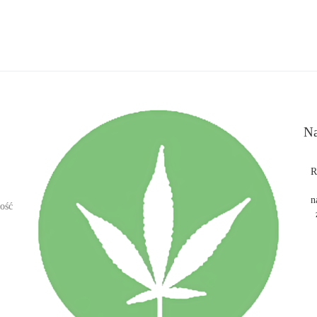
Na
R
n
ość