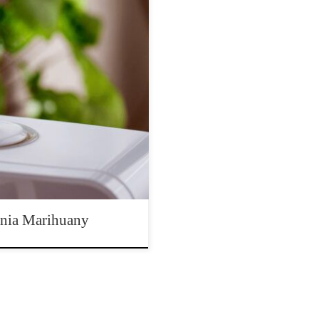
wić warunki uprawy dla lepszych
opi dzięki odpowiednim
 potrzebują nie tylko światła,
zema filarami wzrostu. Choć
nia Marihuany